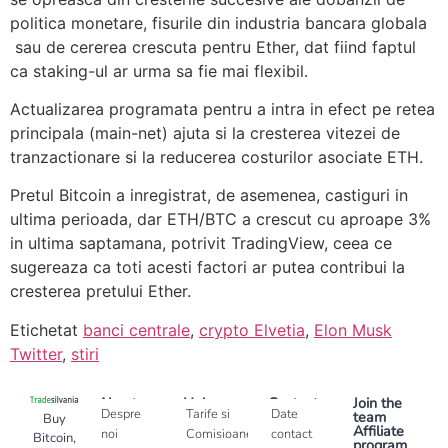
politica monetare, fisurile din industria bancara globala
sau de cererea crescuta pentru Ether, dat fiind faptul
ca staking-ul ar urma sa fie mai flexibil.
Actualizarea programata pentru a intra in efect pe retea
principala (main-net) ajuta si la cresterea vitezei de
tranzactionare si la reducerea costurilor asociate ETH.
Pretul Bitcoin a inregistrat, de asemenea, castiguri in
ultima perioada, dar ETH/BTC a crescut cu aproape 3%
in ultima saptamana, potrivit TradingView, ceea ce
sugereaza ca toti acesti factori ar putea contribui la
cresterea pretului Ether.
Etichetat
banci centrale
,
crypto Elvetia
,
Elon Musk
Twitter
,
stiri
About
Help
Contact
Join the
Despre
Tarife si
Date
team
Buy
Affiliate
noi
Comisioane
contact
Bitcoin,
program