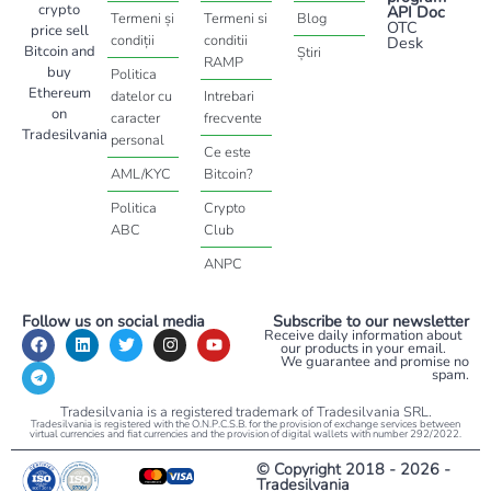
crypto
API Doc
Termeni și
Termeni si
Blog
OTC
price sell
condiții
conditii
Desk
Bitcoin and
Știri
RAMP
buy
Politica
Ethereum
datelor cu
Intrebari
on
caracter
frecvente
Tradesilvania
personal
Ce este
AML/KYC
Bitcoin?
Politica
Crypto
ABC
Club
ANPC
Follow us on social media
Subscribe to our newsletter
Receive daily information about
our products in your email.
We guarantee and promise no
spam.
Tradesilvania is a registered trademark of Tradesilvania SRL.
Tradesilvania is registered with the O.N.P.C.S.B. for the provision of exchange services between
virtual currencies and fiat currencies and the provision of digital wallets with number 292/2022.
© Copyright 2018 - 2026 -
Tradesilvania