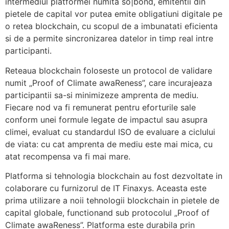
intermediul platformei numita so|bond, emitentii din
pietele de capital vor putea emite obligatiuni digitale pe
o retea blockchain, cu scopul de a imbunatati eficienta
si de a permite sincronizarea datelor in timp real intre
participanti.
Reteaua blockchain foloseste un protocol de validare
numit „Proof of Climate awaReness”, care incurajeaza
participantii sa-si minimizeze amprenta de mediu.
Fiecare nod va fi remunerat pentru eforturile sale
conform unei formule legate de impactul sau asupra
climei, evaluat cu standardul ISO de evaluare a ciclului
de viata: cu cat amprenta de mediu este mai mica, cu
atat recompensa va fi mai mare.
Platforma si tehnologia blockchain au fost dezvoltate in
colaborare cu furnizorul de IT Finaxys. Aceasta este
prima utilizare a noii tehnologii blockchain in pietele de
capital globale, functionand sub protocolul „Proof of
Climate awaReness”. Platforma este durabila prin