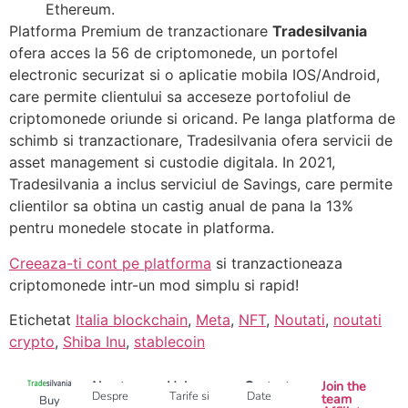
Ethereum.
Platforma Premium de tranzactionare
Tradesilvania
ofera acces la 56 de criptomonede, un portofel
electronic securizat si o aplicatie mobila IOS/Android,
care permite clientului sa acceseze portofoliul de
criptomonede oriunde si oricand. Pe langa platforma de
schimb si tranzactionare, Tradesilvania ofera servicii de
asset management si custodie digitala. In 2021,
Tradesilvania a inclus serviciul de Savings, care permite
clientilor sa obtina un castig anual de pana la 13%
pentru monedele stocate in platforma.
Creeaza-ti cont pe platforma
si tranzactioneaza
criptomonede intr-un mod simplu si rapid!
Etichetat
Italia blockchain
,
Meta
,
NFT
,
Noutati
,
noutati
crypto
,
Shiba Inu
,
stablecoin
About
Help
Contact
Join the
Despre
Tarife si
Date
team
Buy