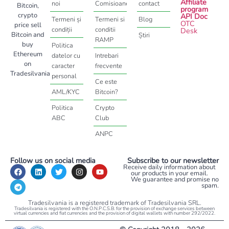
Affiliate
noi
Comisioane
contact
Bitcoin,
program
crypto
API Doc
Termeni și
Termeni si
Blog
OTC
price sell
condiții
conditii
Desk
Bitcoin and
Știri
RAMP
buy
Politica
Ethereum
datelor cu
Intrebari
on
caracter
frecvente
Tradesilvania
personal
Ce este
AML/KYC
Bitcoin?
Politica
Crypto
ABC
Club
ANPC
Follow us on social media
Subscribe to our newsletter
Receive daily information about
our products in your email.
We guarantee and promise no
spam.
Tradesilvania is a registered trademark of Tradesilvania SRL.
Tradesilvania is registered with the O.N.P.C.S.B. for the provision of exchange services between
virtual currencies and fiat currencies and the provision of digital wallets with number 292/2022.