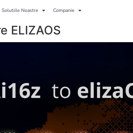
Solutiile Noastre
Companie
tre ELIZAOS