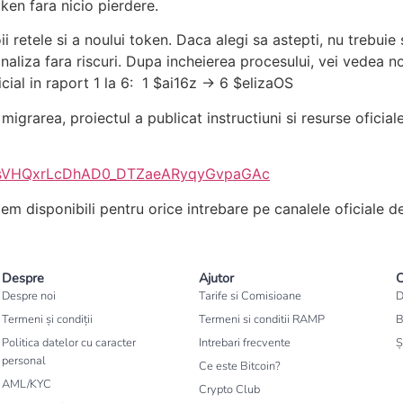
oken fara nicio pierdere.
ii retele si a noului token. Daca alegi sa astepti, nu trebui
 finaliza fara riscuri. Dupa incheierea procesului, vei vedea 
cial in raport 1 la 6: 1 $ai16z → 6 $elizaOS
migrarea, proiectul a publicat instructiuni si resurse oficial
kQETsVHQxrLcDhAD0_DTZaeARyqyGvpaGAc
em disponibili pentru orice intrebare pe canalele oficiale 
Despre
Ajutor
C
Despre noi
Tarife si Comisioane
D
Termeni și condiții
Termeni si conditii RAMP
B
Politica datelor cu caracter
Intrebari frecvente
Ș
personal
Ce este Bitcoin?
AML/KYC
Crypto Club