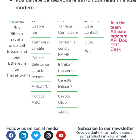
Posibilitate de dezvoltare intr-un domeniu financiar
modern
About
Help
Contact
Join the
Despre
Tarife si
Date
team
Buy
Affiliate
noi
Comisioane
contact
Bitcoin,
program
crypto
API Doc
Termeni și
Termeni si
Blog
OTC
price sell
condiții
conditii
Desk
Bitcoin and
Știri
RAMP
buy
Politica
Ethereum
datelor cu
Intrebari
on
caracter
frecvente
Tradesilvania
personal
Ce este
AML/KYC
Bitcoin?
Politica
Crypto
ABC
Club
ANPC
Follow us on social media
Subscribe to our newsletter
Receive daily information about
our products in your email.