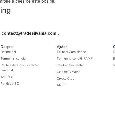
mitele a ceea ce este posibil.
ting
s
contact@tradesilvania.com
.
Despre
Ajutor
C
Despre noi
Tarife si Comisioane
D
Termeni și condiții
Termeni si conditii RAMP
B
Politica datelor cu caracter
Intrebari frecvente
Ș
personal
Ce este Bitcoin?
AML/KYC
Crypto Club
Politica ABC
ANPC