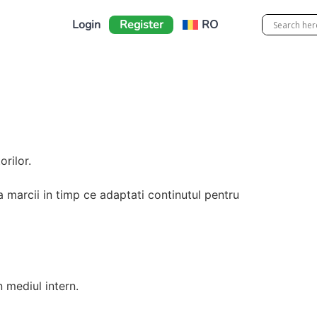
Login
Register
RO
orilor.
marcii in timp ce adaptati continutul pentru
n mediul intern.