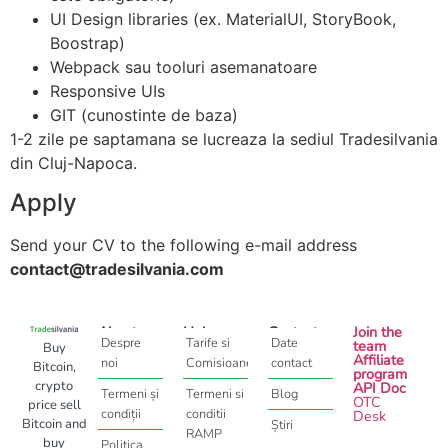
UI Design libraries (ex. MaterialUI, StoryBook,
Boostrap)
Webpack sau tooluri asemanatoare
Responsive UIs
GIT (cunostinte de baza)
1-2 zile pe saptamana se lucreaza la sediul Tradesilvania
din Cluj-Napoca.
Apply
Send your CV to the following e-mail address
contact@tradesilvania.com
About
Help
Contact
Join the
Despre
Tarife si
Date
team
Buy
Affiliate
noi
Comisioane
contact
Bitcoin,
program
crypto
API Doc
Termeni și
Termeni si
Blog
OTC
price sell
condiții
conditii
Desk
Bitcoin and
Știri
RAMP
buy
Politica