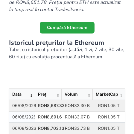
de RON8,651.78. Prețul pentru ETH este actualizat
în timp real în contul Tradesilvania.
Cumpără Ethereum
Istoricul prețurilor la Ethereum
Tabel cu istoricul prețurilor (astăzi, 1 zi, 7 zile, 30 zile,
60 zile) cu evoluția procentuală a Ethereum.
Show
Entries
Dată
Preț
Volum
MarketCap
06/08/2026
RON8,687.33
RON32.30 B
RON1.05 T
06/08/2026
RON8,691.60
RON33.07 B
RON1.05 T
06/08/2026
RON8,703.13
RON33.73 B
RON1.05 T