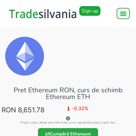
Sign up
Pret Ethereum RON, curs de schimb
Ethereum ETH
-0.32%
RON 8,651.78
Prețul cripto afișat este informativ și nu reprezintă prețul cripto live.
Cumpără Ethereum