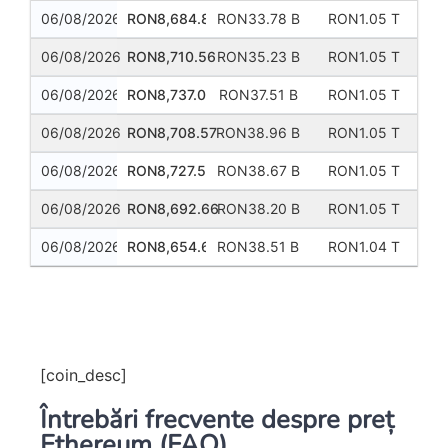
06/08/2026
RON8,684.86
RON33.78 B
RON1.05 T
06/08/2026
RON8,710.56
RON35.23 B
RON1.05 T
06/08/2026
RON8,737.03
RON37.51 B
RON1.05 T
06/08/2026
RON8,708.57
RON38.96 B
RON1.05 T
06/08/2026
RON8,727.57
RON38.67 B
RON1.05 T
06/08/2026
RON8,692.66
RON38.20 B
RON1.05 T
06/08/2026
RON8,654.64
RON38.51 B
RON1.04 T
Previous
Next
[coin_desc]
Întrebări frecvente despre preț
Ethereum (FAQ)