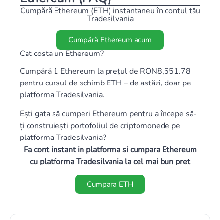
Cumpără Ethereum (ETH) instantaneu în contul tău
Tradesilvania
Cumpără Ethereum acum
Cat costa un Ethereum?
Cumpără 1 Ethereum la prețul de RON8,651.78
pentru cursul de schimb ETH – de astăzi, doar pe
platforma Tradesilvania.
Ești gata să cumperi Ethereum pentru a începe să-
ți construiești portofoliul de criptomonede pe
platforma Tradesilvania?
Fa cont instant in platforma si cumpara Ethereum
cu platforma Tradesilvania la cel mai bun pret
Cumpara ETH