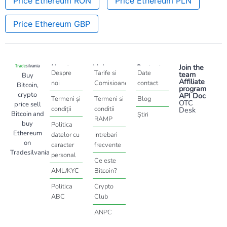
Price Ethereum RON
Price Ethereum PLN
Price Ethereum GBP
About
Help
Contact
Join the
Despre
Tarife si
Date
team
Buy
Affiliate
noi
Comisioane
contact
Bitcoin,
program
crypto
API Doc
Termeni și
Termeni si
Blog
OTC
price sell
condiții
conditii
Desk
Bitcoin and
Știri
RAMP
buy
Politica
Ethereum
datelor cu
Intrebari
on
caracter
frecvente
Tradesilvania
personal
Ce este
AML/KYC
Bitcoin?
Politica
Crypto
ABC
Club
ANPC