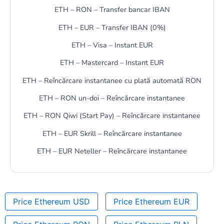
ETH – RON – Transfer bancar IBAN
ETH – EUR – Transfer IBAN (0%)
ETH – Visa – Instant EUR
ETH – Mastercard – Instant EUR
ETH – Reîncărcare instantanee cu plată automată RON
ETH – RON un-doi – Reîncărcare instantanee
ETH – RON Qiwi (Start Pay) – Reîncărcare instantanee
ETH – EUR Skrill – Reîncărcare instantanee
ETH – EUR Neteller – Reîncărcare instantanee
Price Ethereum USD
Price Ethereum EUR