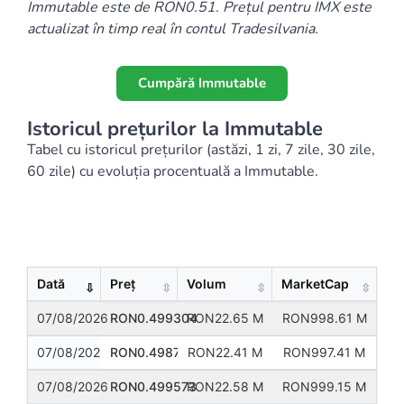
Immutable este de RON0.51. Prețul pentru IMX este
actualizat în timp real în contul Tradesilvania.
Cumpără Immutable
Istoricul prețurilor la Immutable
Tabel cu istoricul prețurilor (astăzi, 1 zi, 7 zile, 30 zile,
60 zile) cu evoluția procentuală a Immutable.
Show
Entries
Dată
Preț
Volum
MarketCap
07/08/2026
RON0.499304
RON22.65 M
RON998.61 M
07/08/2026
RON0.498706
RON22.41 M
RON997.41 M
07/08/2026
RON0.499573
RON22.58 M
RON999.15 M