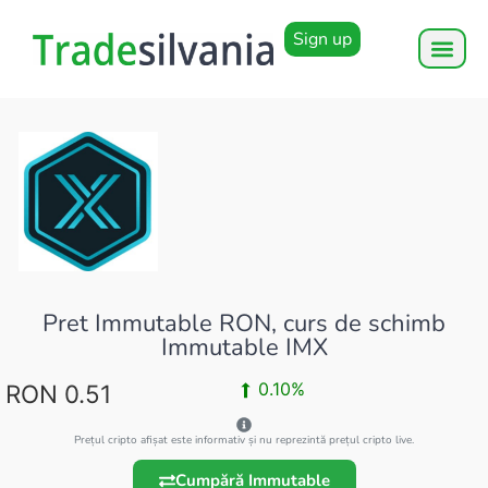
Sign up
Pret Immutable RON, curs de schimb
Immutable IMX
0.10%
RON 0.51
Prețul cripto afișat este informativ și nu reprezintă prețul cripto live.
Cumpără Immutable