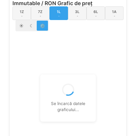
Immutable / RON Grafic de preț
1Z
7Z
1L
3L
6L
1A
-
-
-
-
-
-
☀
☾
⚙
Se încarcă datele
graficului...