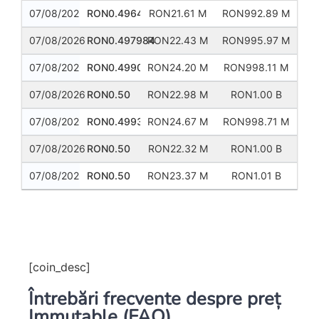
07/08/2026
RON0.496446
RON21.61 M
RON992.89 M
07/08/2026
RON0.497984
RON22.43 M
RON995.97 M
07/08/2026
RON0.499056
RON24.20 M
RON998.11 M
07/08/2026
RON0.50
RON22.98 M
RON1.00 B
07/08/2026
RON0.499353
RON24.67 M
RON998.71 M
07/08/2026
RON0.50
RON22.32 M
RON1.00 B
07/08/2026
RON0.50
RON23.37 M
RON1.01 B
Previous
Next
[coin_desc]
Întrebări frecvente despre preț
Immutable (FAQ)