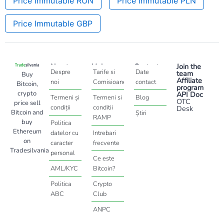
Price Immutable RON
Price Immutable PLN
Price Immutable GBP
About
Help
Contact
Join the
Despre
Tarife si
Date
team
Buy
Affiliate
noi
Comisioane
contact
Bitcoin,
program
crypto
API Doc
Termeni și
Termeni si
Blog
OTC
price sell
condiții
conditii
Desk
Bitcoin and
Știri
RAMP
buy
Politica
Ethereum
datelor cu
Intrebari
on
caracter
frecvente
Tradesilvania
personal
Ce este
AML/KYC
Bitcoin?
Politica
Crypto
ABC
Club
ANPC