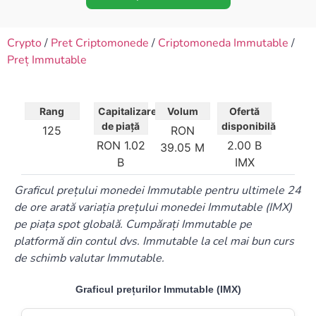
Crypto
/
Pret Criptomonede
/
Criptomoneda Immutable
/
Preț Immutable
Rang
Capitalizare
Volum
Ofertă
de piață
disponibilă
125
RON
RON 1.02
2.00 B
39.05 M
B
IMX
Graficul prețului monedei Immutable pentru ultimele 24
de ore arată variația prețului monedei Immutable (IMX)
pe piața spot globală. Cumpărați Immutable pe
platformă din contul dvs. Immutable la cel mai bun curs
de schimb valutar Immutable.
Graficul prețurilor Immutable (IMX)