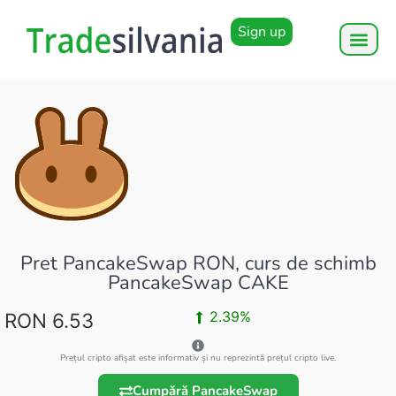
Sign up
Pret PancakeSwap RON, curs de schimb
PancakeSwap CAKE
2.39%
RON 6.53
Prețul cripto afișat este informativ și nu reprezintă prețul cripto live.
Cumpără PancakeSwap