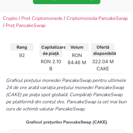
Crypto
/
Pret Criptomonede
/
Criptomoneda PancakeSwap
/
Preț PancakeSwap
Rang
Capitalizare
Volum
Ofertă
de piață
disponibilă
92
RON
RON 2.10
322.04 M
84.46 M
B
CAKE
Graficul prețului monedei PancakeSwap pentru ultimele
24 de ore arată variația prețului monedei PancakeSwap
(CAKE) pe piața spot globală. Cumpărați PancakeSwap
pe platformă din contul dvs. PancakeSwap la cel mai bun
curs de schimb valutar PancakeSwap.
Graficul prețurilor PancakeSwap (CAKE)