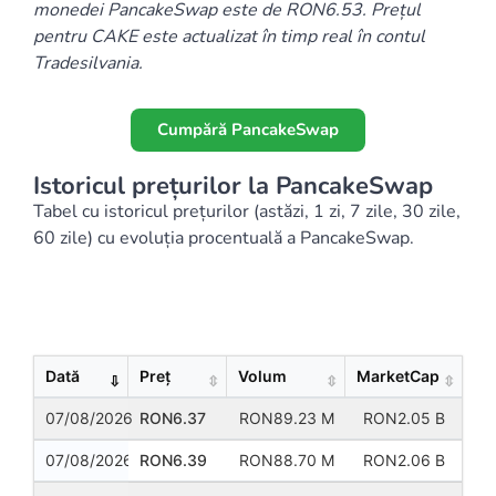
monedei PancakeSwap este de RON6.53. Prețul
pentru CAKE este actualizat în timp real în contul
Tradesilvania.
Cumpără PancakeSwap
Istoricul prețurilor la PancakeSwap
Tabel cu istoricul prețurilor (astăzi, 1 zi, 7 zile, 30 zile,
60 zile) cu evoluția procentuală a PancakeSwap.
Show
Entries
Dată
Preț
Volum
MarketCap
07/08/2026
RON6.37
RON89.23 M
RON2.05 B
07/08/2026
RON6.39
RON88.70 M
RON2.06 B