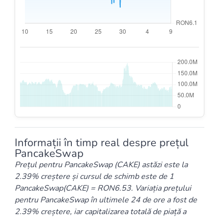
Informații în timp real despre prețul
PancakeSwap
Prețul pentru PancakeSwap (CAKE) astăzi este la
2.39% creștere și cursul de schimb este de 1
PancakeSwap(CAKE) = RON6.53. Variația prețului
pentru PancakeSwap în ultimele 24 de ore a fost de
2.39% creștere, iar capitalizarea totală de piață a