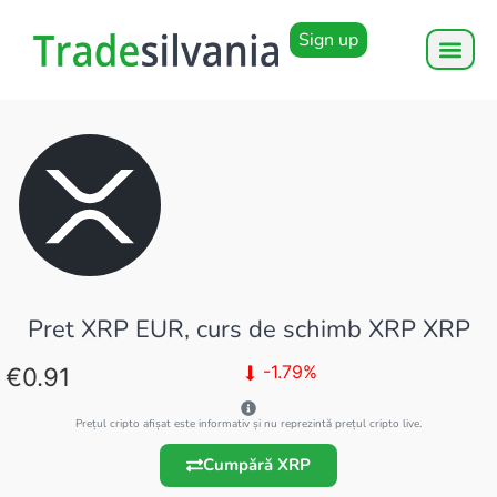
Sign up
Pret XRP EUR, curs de schimb XRP XRP
-1.79%
0.91
Prețul cripto afișat este informativ și nu reprezintă prețul cripto live.
Cumpără XRP