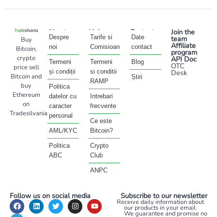
About
Help
Contact
Join the
Despre
Tarife si
Date
team
Buy
Affiliate
noi
Comisioane
contact
Bitcoin,
program
crypto
API Doc
Termeni
Termeni
Blog
OTC
price sell
și condiții
si conditii
Desk
Bitcoin and
Știri
RAMP
buy
Politica
Ethereum
datelor cu
Intrebari
on
caracter
frecvente
Tradesilvania
personal
Ce este
AML/KYC
Bitcoin?
Politica
Crypto
ABC
Club
ANPC
Follow us on social media
Subscribe to our newsletter
Receive daily information about
our products in your email.
We guarantee and promise no