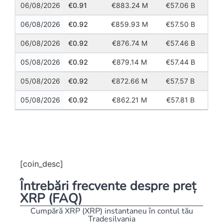
06/08/2026
0.91
883.24 M
57.06 B
06/08/2026
0.92
859.93 M
57.50 B
06/08/2026
0.92
876.74 M
57.46 B
05/08/2026
0.92
879.14 M
57.44 B
05/08/2026
0.92
872.66 M
57.57 B
05/08/2026
0.92
862.21 M
57.81 B
Previous
Next
[coin_desc]
Întrebări frecvente despre preț
XRP (FAQ)
Cumpără XRP (XRP) instantaneu în contul tău
Tradesilvania