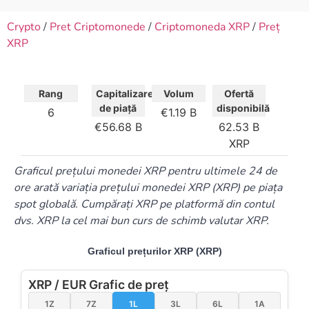
Crypto
/
Pret Criptomonede
/
Criptomoneda XRP
/
Preț
XRP
Rang
Capitalizare
Volum
Ofertă
de piață
disponibilă
6
1.19 B
56.68 B
62.53 B
XRP
Graficul prețului monedei XRP pentru ultimele 24 de
ore arată variația prețului monedei XRP (XRP) pe piața
spot globală. Cumpărați XRP pe platformă din contul
dvs. XRP la cel mai bun curs de schimb valutar XRP.
Graficul prețurilor XRP (XRP)
XRP / EUR Grafic de preț
1Z
7Z
1L
3L
6L
1A