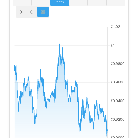
-
-
-7.22%
-
-
-
☀
☾
⚙