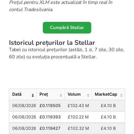
Prețul pentru XLM este actualizat în timp real în
contul Tradesilvania.
Cumpără Stellar
Istoricul prețurilor la Stellar
Tabel cu istoricul prețurilor (astăzi, 1 zi, 7 zile, 30 zile,
60 zile) cu evoluția procentuală a Stellar.
Show
Entries
Dată
Preț
Volum
MarketCap
06/08/2026
£0.119505
£102.43 M
£4.10 B
06/08/2026
£0.119393
£102.22 M
£4.10 B
06/08/2026
£0.119427
£102.32 M
£4.10 B