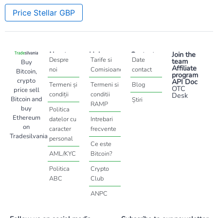
Price Stellar GBP
About
Help
Contact
Join the
Despre
Tarife si
Date
team
Buy
Affiliate
noi
Comisioane
contact
Bitcoin,
program
crypto
API Doc
Termeni și
Termeni si
Blog
OTC
price sell
condiții
conditii
Desk
Bitcoin and
Știri
RAMP
buy
Politica
Ethereum
datelor cu
Intrebari
on
caracter
frecvente
Tradesilvania
personal
Ce este
AML/KYC
Bitcoin?
Politica
Crypto
ABC
Club
ANPC