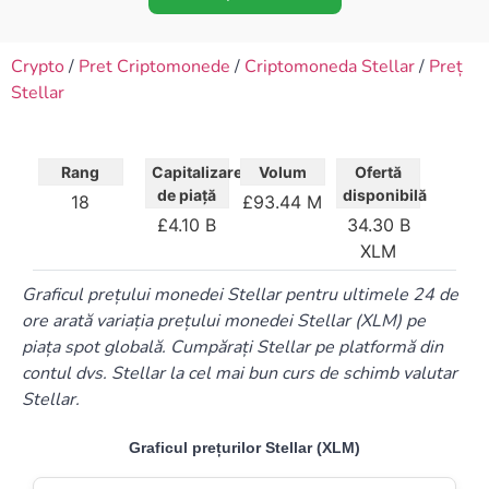
Crypto
/
Pret Criptomonede
/
Criptomoneda Stellar
/
Preț
Stellar
Rang
Capitalizare
Volum
Ofertă
de piață
disponibilă
18
£93.44 M
£4.10 B
34.30 B
XLM
Graficul prețului monedei Stellar pentru ultimele 24 de
ore arată variația prețului monedei Stellar (XLM) pe
piața spot globală. Cumpărați Stellar pe platformă din
contul dvs. Stellar la cel mai bun curs de schimb valutar
Stellar.
Graficul prețurilor Stellar (XLM)