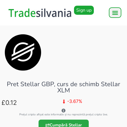
Sign up
Pret Stellar GBP, curs de schimb Stellar
XLM
-3.67%
£0.12
Prețul cripto afișat este informativ și nu reprezintă prețul cripto live.
Cumpără Stellar