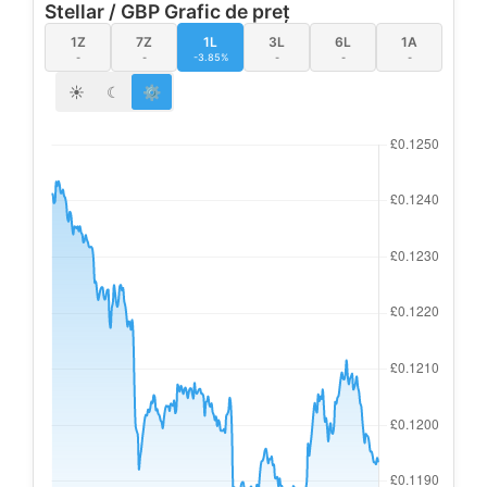
Stellar / GBP Grafic de preț
1Z
7Z
1L
3L
6L
1A
-
-
-3.85%
-
-
-
☀
☾
⚙