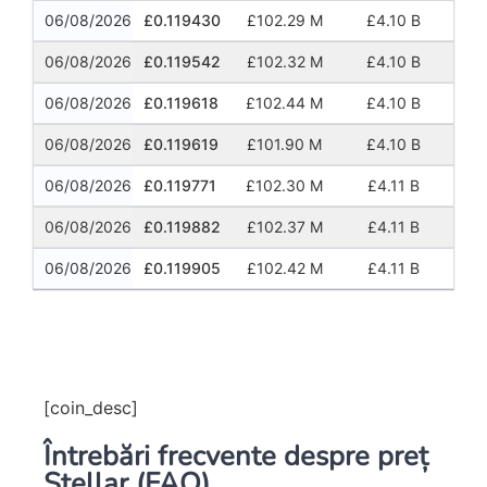
06/08/2026
£0.119430
£102.29 M
£4.10 B
06/08/2026
£0.119542
£102.32 M
£4.10 B
06/08/2026
£0.119618
£102.44 M
£4.10 B
06/08/2026
£0.119619
£101.90 M
£4.10 B
06/08/2026
£0.119771
£102.30 M
£4.11 B
06/08/2026
£0.119882
£102.37 M
£4.11 B
06/08/2026
£0.119905
£102.42 M
£4.11 B
Previous
Next
[coin_desc]
Întrebări frecvente despre preț
Stellar (FAQ)