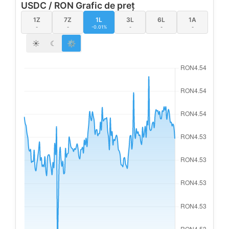
USDC / RON Grafic de preț
1Z
7Z
1L
3L
6L
1A
-
-
-0.01%
-
-
-
☀
☾
⚙