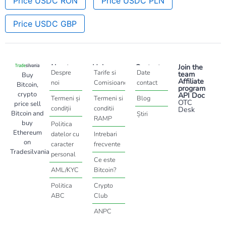
Price USDC RON
Price USDC PLN
Price USDC GBP
About
Help
Contact
Join the
Despre
Tarife si
Date
team
Buy
Affiliate
noi
Comisioane
contact
Bitcoin,
program
crypto
API Doc
Termeni și
Termeni si
Blog
OTC
price sell
condiții
conditii
Desk
Bitcoin and
Știri
RAMP
buy
Politica
Ethereum
datelor cu
Intrebari
on
caracter
frecvente
Tradesilvania
personal
Ce este
AML/KYC
Bitcoin?
Politica
Crypto
ABC
Club
ANPC