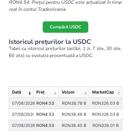
RON4.54. Prețul pentru USDC este actualizat în timp
real în contul Tradesilvania.
Cumpără USDC
Istoricul prețurilor la USDC
Tabel cu istoricul prețurilor (astăzi, 1 zi, 7 zile, 30 zile,
60 zile) cu evoluția procentuală a USDC.
Show
Entries
Dată
Preț
Volum
MarketCap
07/08/2026
RON4.53
RON38.78 B
RON326.03 B
07/08/2026
RON4.53
RON38.48 B
RON326.03 B
07/08/2026
RON4.53
RON38.45 B
RON326.01 B