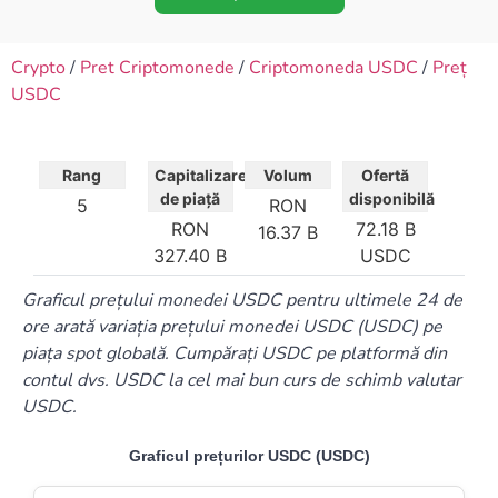
Crypto
/
Pret Criptomonede
/
Criptomoneda USDC
/
Preț
USDC
Rang
Capitalizare
Volum
Ofertă
de piață
disponibilă
5
RON
RON
72.18 B
16.37 B
327.40 B
USDC
Graficul prețului monedei USDC pentru ultimele 24 de
ore arată variația prețului monedei USDC (USDC) pe
piața spot globală. Cumpărați USDC pe platformă din
contul dvs. USDC la cel mai bun curs de schimb valutar
USDC.
Graficul prețurilor USDC (USDC)