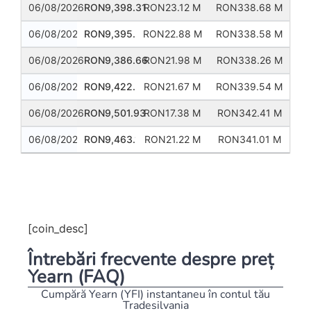
06/08/2026
RON9,398.31
RON23.12 M
RON338.68 M
06/08/2026
RON9,395.74
RON22.88 M
RON338.58 M
06/08/2026
RON9,386.66
RON21.98 M
RON338.26 M
06/08/2026
RON9,422.29
RON21.67 M
RON339.54 M
06/08/2026
RON9,501.93
RON17.38 M
RON342.41 M
06/08/2026
RON9,463.10
RON21.22 M
RON341.01 M
Previous
Next
[coin_desc]
Întrebări frecvente despre preț
Yearn (FAQ)
Cumpără Yearn (YFI) instantaneu în contul tău
Tradesilvania