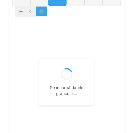
-
-
-
-
-
-
☀
☾
⚙
Se încarcă datele
graficului...