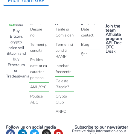
Price Yearn GBP
About
Help
Contact
Join the
Despre
Tarife si
Date
team
Buy
Affiliate
noi
Comisioane
contact
Bitcoin,
program
crypto
API Doc
Termeni și
Termeni si
Blog
OTC
price sell
condiții
conditii
Desk
Bitcoin and
Știri
RAMP
buy
Politica
Ethereum
datelor cu
Intrebari
on
caracter
frecvente
Tradesilvania
personal
Ce este
AML/KYC
Bitcoin?
Politica
Crypto
ABC
Club
ANPC
Follow us on social media
Subscribe to our newsletter
Receive daily information about