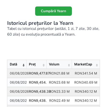
Cumpără Yearn
Istoricul prețurilor la Yearn
Tabel cu istoricul prețurilor (astăzi, 1 zi, 7 zile, 30 zile,
60 zile) cu evoluția procentuală a Yearn.
Show
Entries
Dată
Preț
Volum
MarketCap
06/08/2026
RON9,477.87
RON21.88 M
RON341.54 M
06/08/2026
RON9,454.07
RON23.68 M
RON340.69 M
06/08/2026
RON9,438.33
RON23.33 M
RON340.12 M
06/08/2026
RON9,438.42
RON22.49 M
RON340.12 M