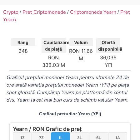
Crypto
/
Pret Criptomonede
/
Criptomoneda Yearn
/
Preț
Yearn
Rang
Capitalizare
Volum
Ofertă
de piață
disponibilă
248
RON 11.66
RON
36,036
M
338.03 M
YFI
Graficul prețului monedei Yearn pentru ultimele 24 de
ore arată variația prețului monedei Yearn (YFI) pe piața
spot globală. Cumpărați Yearn pe platformă din contul
dvs. Yearn la cel mai bun curs de schimb valutar Yearn.
Graficul prețurilor Yearn (YFI)
Yearn / RON Grafic de preț
1Z
7Z
1L
3L
6L
1A