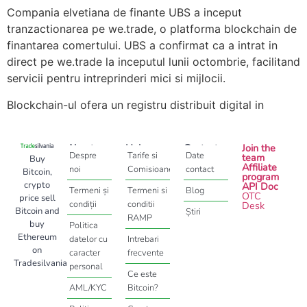
Compania elvetiana de finante UBS a inceput
tranzactionarea pe we.trade, o platforma blockchain de
finantarea comertului. UBS a confirmat ca a intrat in
direct pe we.trade la inceputul lunii octombrie, facilitand
servicii pentru intreprinderi mici si mijlocii.
Blockchain-ul ofera un registru distribuit digital in
About
Help
Contact
Join the
Despre
Tarife si
Date
team
Buy
Affiliate
noi
Comisioane
contact
Bitcoin,
program
crypto
API Doc
Termeni și
Termeni si
Blog
OTC
price sell
condiții
conditii
Desk
Bitcoin and
Știri
RAMP
buy
Politica
Ethereum
datelor cu
Intrebari
on
caracter
frecvente
Tradesilvania
personal
Ce este
AML/KYC
Bitcoin?