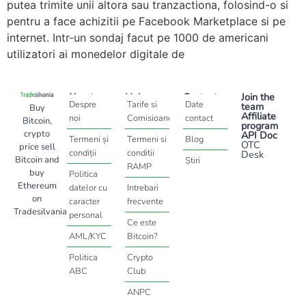
putea trimite unii altora sau tranzactiona, folosind-o si
pentru a face achizitii pe Facebook Marketplace si pe
internet. Intr-un sondaj facut pe 1000 de americani
utilizatori ai monedelor digitale de
About
Help
Contact
Join the
Despre
Tarife si
Date
team
Buy
Affiliate
noi
Comisioane
contact
Bitcoin,
program
crypto
API Doc
Termeni și
Termeni si
Blog
OTC
price sell
condiții
conditii
Desk
Bitcoin and
Știri
RAMP
buy
Politica
Ethereum
datelor cu
Intrebari
on
caracter
frecvente
Tradesilvania
personal
Ce este
AML/KYC
Bitcoin?
Politica
Crypto
ABC
Club
ANPC