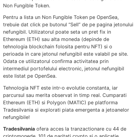
Non Fungible Token.
Pentru a lista un Non Fungible Token pe OpenSea,
trebuie dat click pe butonul “Sell” de pe pagina jetonului
nefungibil. Utilizatorul poate seta un pret fix in
Ethereum (ETH) sau alta moneda (depinde de
tehnologia blockchain folosita pentru NFT) si o
perioada in care jetonul nefungibil este valabil pe site.
Odata ce utilizatorul confirma activitatea prin
intermediul portofelului electronic, jetonul nefungibil
este listat pe OpenSea.
Tehnologia NFT este intr-o evolutie constanta, iar
parcursul sau merita observat in timp real. Cumparati
Ethereum (ETH) si Polygon (MATIC) pe platforma
Tradesilvania si explorati piata emergenta a jetoanelor
nefungibile!
Tradesilvania
ofera acces la tranzactionare cu 44 de
criptomonede, 101 de paritati crypto si o aplicatie