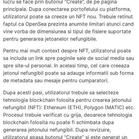
lucru se face prin butonul “Create”, de pe pagina
principala. Dupa conectarea portofelului cu platforma,
utilizatorul poate sa creeze un NFT nou. Trebuie retinut
faptul ca OpenSea prezinta anumite limitari atunci cand
vine vorba de dimensiunea si tipul de fisiere suportate
pentru generarea jetoanelor nefungibile.
Pentru mai mult context despre NFT, utilizatorul poate
sa includa un link spre paginile sale de social media sau
spre site-ul personal. In acelasi timp, cel care creeaza
jetonul nefungibil poate sa adauge informatii sub forma
de metadata sau mesaje pentru cumparatori.
Dupa acesti pasi, utilizatorul trebuie sa selecteze
tehnologia blockchain folosita pentru crearea jetonului
nefungibil (NFT): Ethereum (ETH), Polygon (MATIC) etc.
Procesul trebuie verificat cu grija, deoarece tehnologia
blockchain folosita nu poate fi schimbata dupa
generarea jetonului nefungibil. Dupa revizuire,
utilizatorul apasa butonul “Create” si este generat un