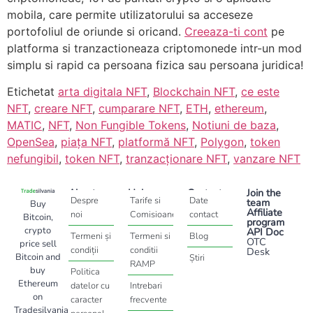
mobila, care permite utilizatorului sa acceseze
portofoliul de oriunde si oricand.
Creeaza-ti cont
pe
platforma si tranzactioneaza criptomonede intr-un mod
simplu si rapid ca persoana fizica sau persoana juridica!
Etichetat
arta digitala NFT
,
Blockchain NFT
,
ce este
NFT
,
creare NFT
,
cumparare NFT
,
ETH
,
ethereum
,
MATIC
,
NFT
,
Non Fungible Tokens
,
Notiuni de baza
,
OpenSea
,
piața NFT
,
platformă NFT
,
Polygon
,
token
nefungibil
,
token NFT
,
tranzacționare NFT
,
vanzare NFT
About
Help
Contact
Join the
Despre
Tarife si
Date
team
Buy
Affiliate
noi
Comisioane
contact
Bitcoin,
program
crypto
API Doc
Termeni și
Termeni si
Blog
OTC
price sell
condiții
conditii
Desk
Bitcoin and
Știri
RAMP
buy
Politica
Ethereum
datelor cu
Intrebari
on
caracter
frecvente
Tradesilvania