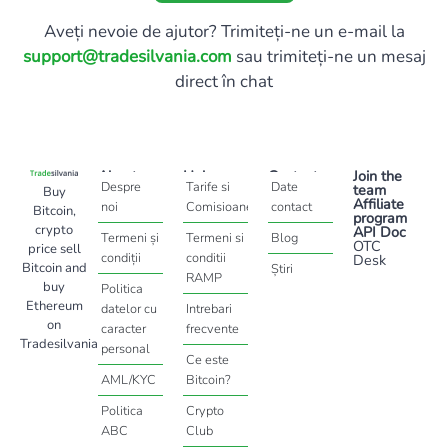
Aveți nevoie de ajutor? Trimiteți-ne un e-mail la
support@tradesilvania.com
sau trimiteți-ne un mesaj
direct în chat
About
Help
Contact
Join the
Despre
Tarife si
Date
team
Buy
Affiliate
noi
Comisioane
contact
Bitcoin,
program
crypto
API Doc
Termeni și
Termeni si
Blog
OTC
price sell
condiții
conditii
Desk
Bitcoin and
Știri
RAMP
buy
Politica
Ethereum
datelor cu
Intrebari
on
caracter
frecvente
Tradesilvania
personal
Ce este
AML/KYC
Bitcoin?
Politica
Crypto
ABC
Club