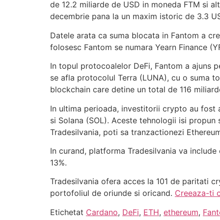
de 12.2 miliarde de USD in moneda FTM si alt
decembrie pana la un maxim istoric de 3.3 USD
Datele arata ca suma blocata in Fantom a cre
folosesc Fantom se numara Yearn Finance (YFI
In topul protocoalelor DeFi, Fantom a ajuns p
se afla protocolul Terra (LUNA), cu o suma to
blockchain care detine un total de 116 miliard
In ultima perioada, investitorii crypto au fo
si Solana (SOL). Aceste tehnologii isi propun 
Tradesilvania, poti sa tranzactionezi Ethere
In curand, platforma Tradesilvania va include
13%.
Tradesilvania ofera acces la 101 de paritati cr
portofoliul de oriunde si oricand.
Creeaza-ti 
Etichetat
Cardano
,
DeFi
,
ETH
,
ethereum
,
Fan