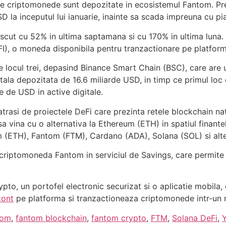
e criptomonede sunt depozitate in ecosistemul Fantom. Pre
 la inceputul lui ianuarie, inainte sa scada impreuna cu pi
scut cu 52% in ultima saptamana si cu 170% in ultima luna.
), o moneda disponibila pentru tranzactionare pe platform
e locul trei, depasind Binance Smart Chain (BSC), care are 
tala depozitata de 16.6 miliarde USD, in timp ce primul lo
e de USD in active digitale.
st atrasi de proiectele DeFi care prezinta retele blockchain
sa vina cu o alternativa la Ethereum (ETH) in spatiul finant
um (ETH), Fantom (FTM), Cardano (ADA), Solana (SOL) si al
 criptomoneda Fantom in serviciul de Savings, care permite c
ypto, un portofel electronic securizat si o aplicatie mobila,
cont
pe platforma si tranzactioneaza criptomonede intr-un 
tom
,
fantom blockchain
,
fantom crypto
,
FTM
,
Solana DeFi
,
Y