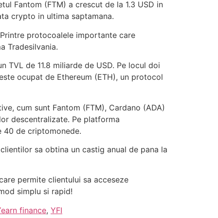
tul Fantom (FTM) a crescut de la 1.3 USD in
ata crypto in ultima saptamana.
 Printre protocoalele importante care
a Tradesilvania.
un TVL de 11.8 miliarde de USD. Pe locul doi
c este ocupat de Ethereum (ETH), un protocol
 native, cum sunt Fantom (FTM), Cardano (ADA)
elor descentralizate. Pe platforma
te 40 de criptomonede.
lientilor sa obtina un castig anual de pana la
 care permite clientului sa acceseze
mod simplu si rapid!
earn finance
,
YFI