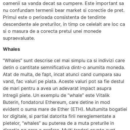
oamenii sa vanda decat sa cumpere. Este important sa
nu confundam termenii bear market si corectie de pret.
Primul este o perioada consistenta de tendinte
descendente ale preturilor, in timp ce celelalt are loc ca
si o masura de a corecta pretul unei monede
supraevaluate.
Whales
“Whales” sunt descrise cel mai simplu ca si indivizi care
detin o cantitate semnificativa dintr-o anumita moneda.
Atat de multa, de fapt, incat atunci cand cumpara sau
vand, fac valuri pe piata. Aceste valuri pot sa fie destul
de mari pentru a avea un adevarat impact asupra
intregii piete. Un exemplu de “whale” este Vitalik
Buterin, fondatorul Ethereum, care detine in mod
evident o suma mare de Ether (ETH). Multumita bogatiei
lor digitale, si partial datorita firii nereglementate a
pietelor, “whales” au puterea de a muta preturile in
directia pe care o prefera. Multi traderi crypto sunt