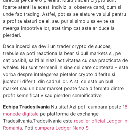
foarte atenti la acesti indivizi si observa cand, cum si
unde fac trading. Astfel, pot sa se alature valului pentru
a profita alaturi de ei, sau pur si simplu sa evite sa
mearga impotriva lor, atat timp cat asta ar duce la
pierderi.
Daca incerci sa devii un trader crypto de succes,
trebuie sa poti reactiona la bear si bull markets si, pe
cat posibil, sa iti aliniezi activitatea cu cea practicata de
whales. Nu sunt termenii in sine cei care conteaza – este
vorba despre intelegerea pietelor crypto diferite si
jucatorii diferiti din cadrul lor. A sti ce este un bull
market sau un bear market poate face diferenta dintre
profit semnificativ sau pierderi semnificative.
Echipa Tradesilvania
Nu uita! Azi poti cumpara peste
16
monede digitale
pe platforma de exchange
Tradesilvania.Tradesilvania este
reseller oficial Ledger in
Romania
. Poti
cumpara Ledger Nano S