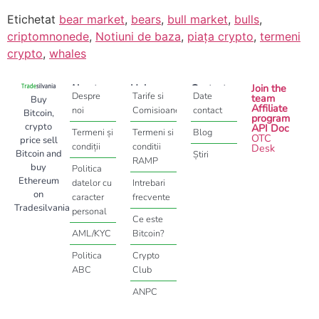
Etichetat
bear market
,
bears
,
bull market
,
bulls
,
criptomnonede
,
Notiuni de baza
,
piața crypto
,
termeni
crypto
,
whales
About
Help
Contact
Join the
Despre
Tarife si
Date
team
Buy
Affiliate
noi
Comisioane
contact
Bitcoin,
program
crypto
API Doc
Termeni și
Termeni si
Blog
OTC
price sell
condiții
conditii
Desk
Bitcoin and
Știri
RAMP
buy
Politica
Ethereum
datelor cu
Intrebari
on
caracter
frecvente
Tradesilvania
personal
Ce este
AML/KYC
Bitcoin?
Politica
Crypto
ABC
Club
ANPC