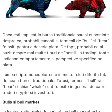
Daca esti implicat in bursa traditionala sau ai cunostinte
despre ea, probabil cunosti si termenii de “bull” si “bear”
folositi pentru a descrie piata. De fapt, probabil ca ai
auzit despre mai multe tipuri de “bestii” in trading, toate
indicand comportamente si perspective specifice pe
piata.
Lumea criptomonedelor este in multe feluri diferita fata
de cea a bursei traditionale. Totusi, termenii “bull” si
“bear” si chiar “whale” sunt folosite in general de catre
traderi crypto si investitori.
Bulls si bull market
In lumea trading-ului de capital, un bull market este