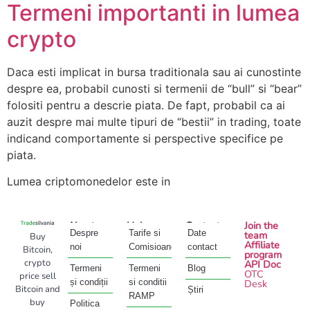
Termeni importanti in lumea
crypto
Daca esti implicat in bursa traditionala sau ai cunostinte
despre ea, probabil cunosti si termenii de “bull” si “bear”
folositi pentru a descrie piata. De fapt, probabil ca ai
auzit despre mai multe tipuri de “bestii” in trading, toate
indicand comportamente si perspective specifice pe
piata.
Lumea criptomonedelor este in
About
Help
Contact
Join the
Despre
Tarife si
Date
team
Buy
Affiliate
noi
Comisioane
contact
Bitcoin,
program
crypto
API Doc
Termeni
Termeni
Blog
OTC
price sell
și condiții
si conditii
Desk
Bitcoin and
Știri
RAMP
buy
Politica