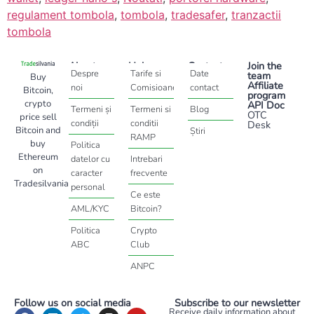
regulament tombola
,
tombola
,
tradesafer
,
tranzactii
tombola
About
Help
Contact
Join the
Despre
Tarife si
Date
team
Buy
Affiliate
noi
Comisioane
contact
Bitcoin,
program
crypto
API Doc
Termeni și
Termeni si
Blog
OTC
price sell
condiții
conditii
Desk
Bitcoin and
Știri
RAMP
buy
Politica
Ethereum
datelor cu
Intrebari
on
caracter
frecvente
Tradesilvania
personal
Ce este
AML/KYC
Bitcoin?
Politica
Crypto
ABC
Club
ANPC
Follow us on social media
Subscribe to our newsletter
Receive daily information about