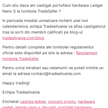
Cum stiu daca am castigat portofelul hardware Ledger
Nano S la tombola TradeSafer ?
In perioada imediat urmatoare incherii unei luni
calendaristice, echipa Tradesilvania va afisa castigatorul
tras la sorti din membrii calificati pe blog-ul
tradesilvania.com/blog
Pentru detalii complete ale tombolei regulamentul
oficial este disponibil pe site la adresa :
Regulament
tombola TradeSafer
Pentru orice intrebari sau nelamuriri ne puteti trimite un
email la adresa
contact@tradesilvania.com
Happy trading!
Echipa Tradesilvania
Etichetat
castiga ledger
,
concurs crypto
,
hardware
wallet
,
ledger nano s
,
Noutati
,
portofel hardware
,