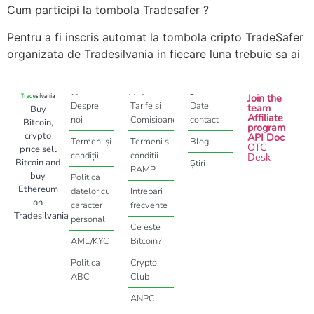
Cum participi la tombola Tradesafer ?
Pentru a fi inscris automat la tombola cripto TradeSafer
organizata de Tradesilvania in fiecare luna trebuie sa ai
About
Help
Contact
Join the
Despre
Tarife si
Date
team
Buy
Affiliate
noi
Comisioane
contact
Bitcoin,
program
crypto
API Doc
Termeni și
Termeni si
Blog
OTC
price sell
condiții
conditii
Desk
Bitcoin and
Știri
RAMP
buy
Politica
Ethereum
datelor cu
Intrebari
on
caracter
frecvente
Tradesilvania
personal
Ce este
AML/KYC
Bitcoin?
Politica
Crypto
ABC
Club
ANPC