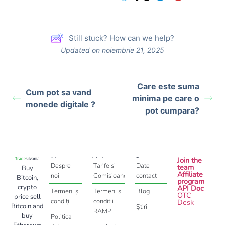
Still stuck? How can we help?
Updated on noiembrie 21, 2025
Care este suma
Cum pot sa vand
minima pe care o
monede digitale ?
pot cumpara?
About
Help
Contact
Join the
Despre
Tarife si
Date
team
Buy
Affiliate
noi
Comisioane
contact
Bitcoin,
program
crypto
API Doc
Termeni și
Termeni si
Blog
OTC
price sell
condiții
conditii
Desk
Bitcoin and
Știri
RAMP
buy
Politica