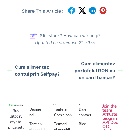
Share This Article :
Still stuck? How can we help?
Updated on noiembrie 21, 2025
Cum alimentez
Cum alimentez
portofelul RON cu
contul prin Selfpay?
un card bancar?
About
Help
Contact
Join the
Despre
Tarife si
Date
team
Buy
Affiliate
noi
Comisioane
contact
Bitcoin,
program
crypto
API Doc
Termeni
Termeni
Blog
OTC
price sell
și condiții
si conditii