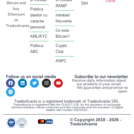
Desk
Bitcoin and
Știri
RAMP
buy
Politica
Ethereum
datelor cu
Intrebari
on
caracter
frecvente
Tradesilvania
personal
Ce este
AML/KYC
Bitcoin?
Politica
Crypto
ABC
Club
ANPC
Follow us on social media
Subscribe to our newsletter
Receive daily information about
our products in your email.
We guarantee and promise no
spam.
Tradesilvania is a registered trademark of Tradesilvania SRL.
Tradesilvania is registered with the O.N.P.C.S.B. for the provision of exchange
services between virtual currencies and fiat currencies and the provision of digital
wallets with number 292/2022.
© Copyright 2018 - 2026 -
Tradesilvania