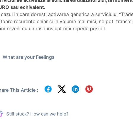
erviciul se activeaza la solicitarea utilizatorului, la momen
URO sau echivalent.
 cazul in care doresti activarea generica a serviciului “Tra
itoare recurente chiar si in volume mai mici, ne poti transmi
om reveni cu un raspuns cat mai repede posibil.
What are your Feelings
are This Article :
Still stuck? How can we help?