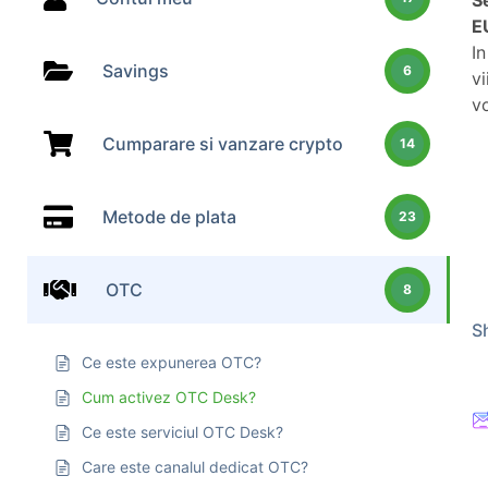
S
E
In
Savings
6
vi
v
Cumparare si vanzare crypto
14
Metode de plata
23
OTC
8
Sh
Ce este expunerea OTC?
Cum activez OTC Desk?
Ce este serviciul OTC Desk?
Care este canalul dedicat OTC?