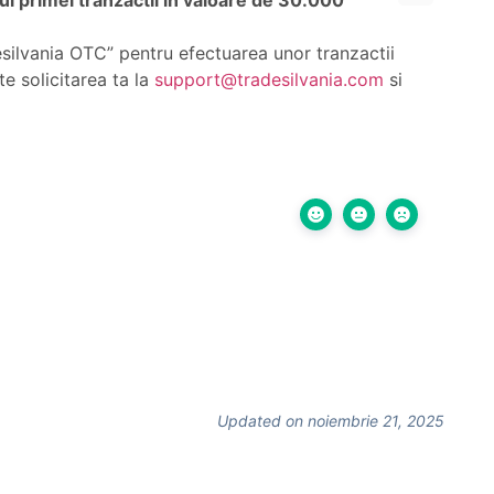
tul primei tranzactii in valoare de 30.000
desilvania OTC” pentru efectuarea unor tranzactii
te solicitarea ta la
support@tradesilvania.com
si
Updated on noiembrie 21, 2025