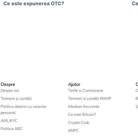
Ce este expunerea OTC?
Ce
Despre
Ajutor
C
Despre noi
Tarife si Comisioane
D
Termeni și condiții
Termeni si conditii RAMP
B
Politica datelor cu caracter
Intrebari frecvente
Ș
personal
Ce este Bitcoin?
AML/KYC
Crypto Club
Politica ABC
ANPC