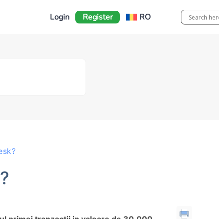
Login
Register
RO
esk?
?