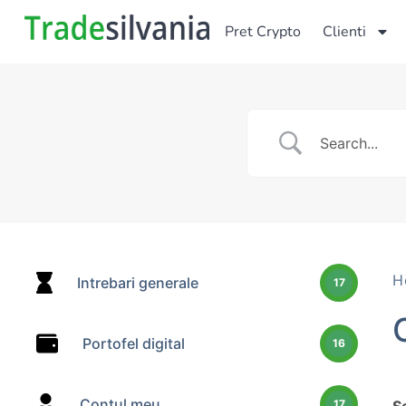
Pret Crypto
Clienti
H
Intrebari generale
17
Portofel digital
16
Contul meu
17