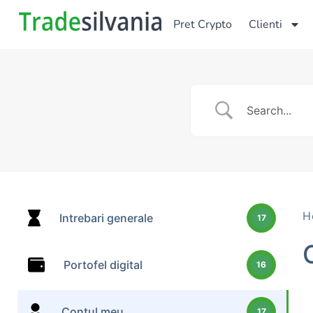
Pret Crypto
Clienti
H
Intrebari generale
17
Portofel digital
16
Contul meu
17