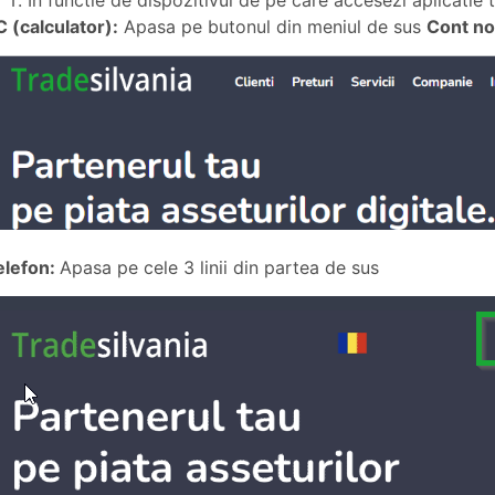
In functie de dispozitivul de pe care accesezi aplicatie 
C (calculator):
Apasa pe butonul din meniul de sus
Cont n
elefon:
Apasa pe cele 3 linii din partea de sus