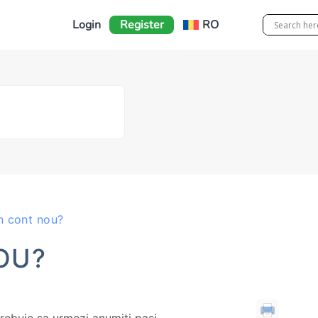
Login
Register
RO
n cont nou?
OU?