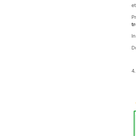
et
P
t
I
D
4