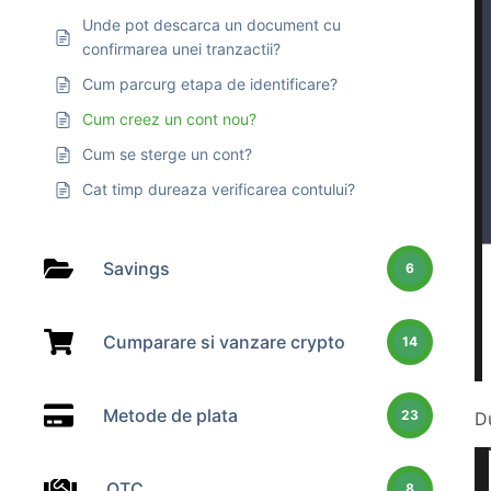
Unde pot descarca un document cu
confirmarea unei tranzactii?
Cum parcurg etapa de identificare?
Cum creez un cont nou?
Cum se sterge un cont?
Cat timp dureaza verificarea contului?
Savings
6
Cumparare si vanzare crypto
14
Metode de plata
23
D
OTC
8