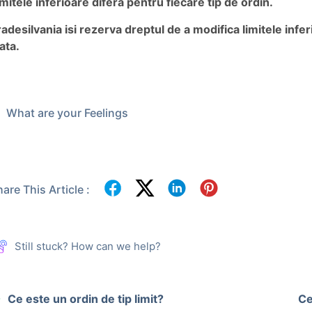
mitele inferioare difera pentru fiecare tip de ordin.
radesilvania isi rezerva dreptul de a modifica limitele infe
ata.
What are your Feelings
are This Article :
Still stuck? How can we help?
Ce este un ordin de tip limit?
Ce