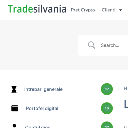
Pret Crypto
Clienti
H
Intrebari generale
17
Portofel digital
16
Contul meu
17