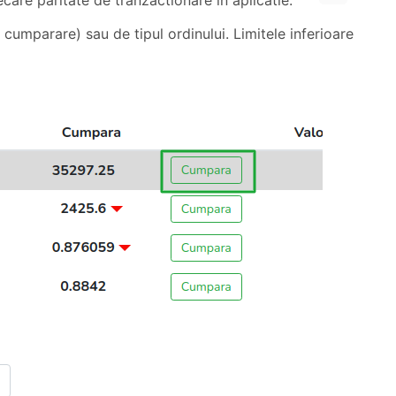
ecare paritate de tranzactionare in aplicatie.
 cumparare) sau de tipul ordinului. Limitele inferioare