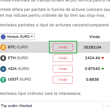
mitele inferioare de tranzactionare se pot verifica pentru fi
mitele difera per paritate in functie de actiune (vanzare sau
nt mai ridicate pentru ordinele de tip limit sau stop-loss.
electeaza paritatea si tipul de actiunea vanzare/cumparare:
lecteaza tipul ordinului care te intereseaza: