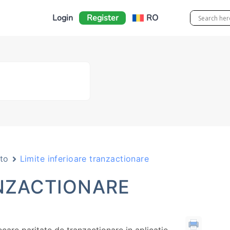
Login
Register
RO
to
Limite inferioare tranzactionare
ANZACTIONARE