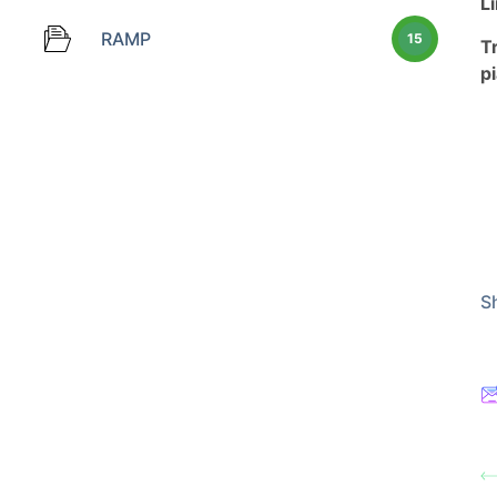
Li
RAMP
15
T
pi
Sh