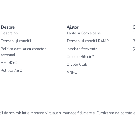
Despre
Ajutor
C
Despre noi
Tarife si Comisioane
D
Termeni și condiții
Termeni si conditii RAMP
B
Politica datelor cu caracter
Intrebari frecvente
Ș
personal
Ce este Bitcoin?
AML/KYC
Crypto Club
Politica ABC
ANPC
icii de schimb intre monede virtuale si monede fiduciare si Furnizarea de portof